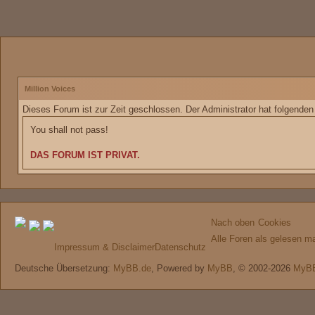
Million Voices
Dieses Forum ist zur Zeit geschlossen. Der Administrator hat folgende
You shall not pass!
DAS FORUM IST PRIVAT.
Nach oben
Cookies
Alle Foren als gelesen m
Impressum & Disclaimer
Datenschutz
Deutsche Übersetzung:
MyBB.de
, Powered by
MyBB
, © 2002-2026
MyBB